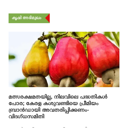
കൃഷി അഭിമുഖം
മത്സരക്ഷമതയില്ല, നിലവിലെ പദ്ധതികൾ
പോര; കേരള കശുവണ്ടിയെ പ്രീമിയം
ബ്രാൻഡായി അവതരിപ്പിക്കണം-
വിദഗ്ധസമിതി