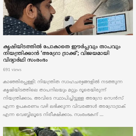
കൃഷിയിടത്തിൽ പോകാതെ ഈർപ്പവും താപവും
നിയന്ത്രിക്കാൻ ‘അഗ്രോ ട്രാക്ക്’; വിജയമായി
വിദ്യാർഥി സംരംഭം
691 views
കാഞ്ഞിരപ്പള്ളി: നിയന്ത്രിത സാഹചര്യങ്ങളിൽ നടത്തുന്ന
കൃഷിയിടത്തിലെ താപനിലയും മറ്റും ദൂരെയിരുന്ന്
നിയന്ത്രിക്കാം. അവിടെ സ്ഥാപിച്ചിട്ടുള്ള അഗ്രോ സെൻസ്
എന്ന ഉപകരണം വഴി ലഭിക്കുന്ന വിവരങ്ങൾ അഗ്രോട്രാക്
എന്ന വെബ്ബിലൂടെ നിരീക്ഷിക്കാം. സംരംഭകന് …