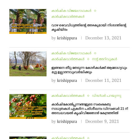
കാർഷിക വിജയഗാഥകൾ
കാർഷികവാർത്തകൾ
വാഴ വൈവിധ്യത്തിന്റെ അഴകുമായി നിശാന്തിന്റെ
കൃഷിയിടം
by
krishippura
December 13, 2021
കാർഷിക വിജയഗാഥകൾ
കാർഷികവാർത്തകൾ
നാട്ട് അറിവുകൾ
ഇങ്ങനെ തീറ്റ തേടുന്ന കോഴികൾക്ക് ആരോഗ്യവും
മുട്ട ഉല്പാദനവുംവർദ്ധിക്കും
by
krishippura
December 11, 2021
കാർഷികവാർത്തകൾ
വിദഗ്ധര്‍ പറയുന്നു
കാർഷികോൽപ്പന്നങ്ങളുടെ സംരംഭകത്വ
സാധ്യതകൾ ഏകദിന പരിശീലനം ഡിസംബർ 21 ന്
അമ്പലവയൽ കൃഷിവിജ്ഞാൻ കേന്ദ്രത്തിൽ
by
krishippura
December 9, 2021
കാർഷികവാർത്തകൾ