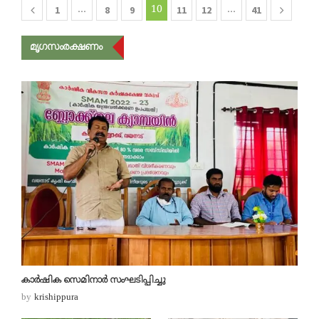
1
…
8
9
10
11
12
…
41
മൃഗസംരക്ഷണം
കാര്‍ഷിക സെമിനാര്‍ സംഘടിപ്പിച്ചു
by
krishippura