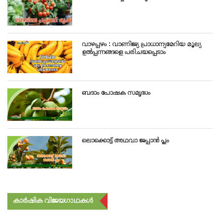
വാഴപ്പഴം : വാണിജ്യ പ്രാധാന്യമേറിയ മൂല്യ
ഉൽപ്പന്നങ്ങളെ പരിചയപ്പെടാം
ബദാം പോഷക സമൃദ്ധം
ലൊക്കൊട്ട് അഥവാ ജപ്പാൻ പ്ലം
കാർഷിക വിജയഗാഥകൾ