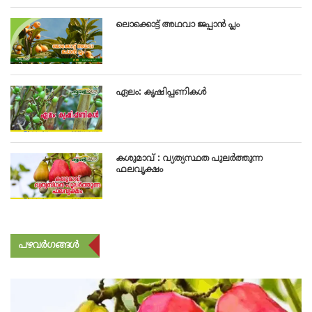
ലൊക്കൊട്ട് അഥവാ ജപ്പാൻ പ്ലം
ഏലം: കൃഷിപ്പണികൾ
കശുമാവ് : വ്യത്യസ്ഥത പുലർത്തുന്ന
ഫലവൃക്ഷം
പഴവർഗങ്ങൾ