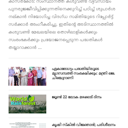
കാസർകോട്: സംസ്ഥാനത്ത് കശുവണ്ടി വ്യവസായം
പുനരുജ്ജീവിപ്പിക്കുന്നതിനെക്കുറിച്ച് പഠിച്ച് ശുപാർശ
നല്കാൻ നിയോഗിച്ച വിദഗ്ധ സമിതിയുടെ റിപ്പോർട്ട്
സർക്കാർ അംഗീകരിച്ചു. ഇതിന്റെ അടിസ്ഥാനത്തിൽ
കശുവണ്ടി മേഖലയിലെ തൊഴിലാളികൾക്കും
സംരംഭകർക്കും പ്രയോജനപ്പെടുന്ന പദ്ധതികൾ
തയ്യാറാക്കാൻ …
ഏകാരോഗ്യം പദ്ധതിയിലൂടെ
മൃഗസമ്പത്ത് സംരക്ഷിക്കും: മന്ത്രി ജെ.
ചിഞ്ചുറാണി
ജൂൺ 22 ലോക മഴക്കാട്‌ ദിനം
കൃഷി സ്‌കില്‍ വിജ്ഞാന്‍; പരിശീലനം