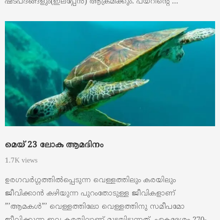
ഷട്പദങ്ങളും(ഇലപ്പേന്‍) ആക്രമിക്കും. പയറിന്റെ …
മെയ്‌ 23 ലോക ആമദിനം
1.7K views
ഉരഗവർഗ്ഗത്തിൽപ്പെടുന്ന വെള്ളത്തിലും കരയിലും
ജീവിക്കാൻ കഴിയുന്ന പുറംതോടുള്ള ജീവികളാണ്‌
”’ആമകൾ”’ വെള്ളത്തിലോ വെള്ളത്തിനു സമീപമോ