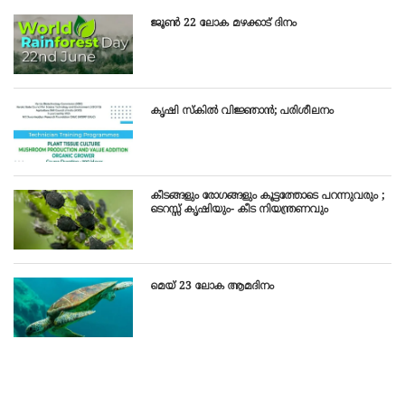
ജൂൺ 22 ലോക മഴക്കാട്‌ ദിനം
കൃഷി സ്‌കില്‍ വിജ്ഞാന്‍; പരിശീലനം
കീടങ്ങളും രോഗങ്ങളും കൂട്ടത്തോടെ പറന്നുവരും ;
ടെറസ്സ് കൃഷിയും- കീട നിയന്ത്രണവും
മെയ്‌ 23 ലോക ആമദിനം