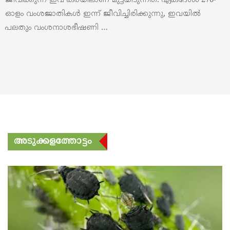
ജീവിക്കുന്ന ഇവ കരയിലാണ്‌ മുട്ടയിടുന്നത്. ഏകദേശം 270-
ഓളം വംശജാതികൾ ഇന്ന് ജീവിച്ചിരിക്കുന്നു, ഇവയിൽ
പലതും വംശനാശഭീഷണി …
അടുക്കളത്തോട്ടം