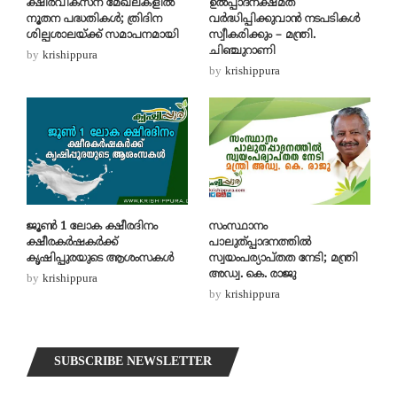
ക്ഷീരവികസന മേഖലകളിൽ
ഉല്‍പ്പാദനക്ഷമത
നൂതന പദ്ധതികൾ; ത്രിദിന
വര്‍ദ്ധിപ്പിക്കുവാന്‍ നടപടികള്‍
ശില്പശാലയ്ക്ക് സമാപനമായി
സ്വീകരിക്കും – മന്ത്രി.
ചിഞ്ചുറാണി
by
krishippura
by
krishippura
ജൂൺ 1 ലോക ക്ഷീരദിനം
സംസ്ഥാനം
ക്ഷീരകർഷകർക്ക്
പാലുത്പ്പാദനത്തില്‍
കൃഷിപ്പുരയുടെ ആശംസകൾ
സ്വയംപര്യാപ്തത നേടി; മന്ത്രി
അഡ്വ. കെ. രാജു
by
krishippura
by
krishippura
SUBSCRIBE NEWSLETTER