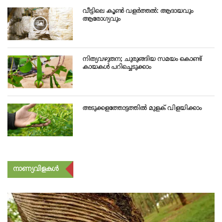
വീട്ടിലെ കൂണ്‍ വളര്‍ത്തൽ: ആദായവും
ആരോഗ്യവും
നിത്യവഴുതന; ചുരുങ്ങിയ സമയം കൊണ്ട്
കായകള്‍ പറിച്ചെടുക്കാം
അടുക്കളത്തോട്ടത്തിൽ മുളക് വിളയിക്കാം
നാണ്യവിളകൾ