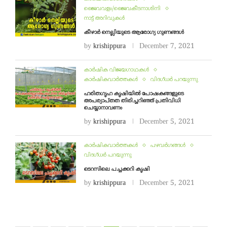
ജൈവവളം/ജൈവകീടനാശിനി
നാട്ട് അറിവുകൾ
കീഴാർ നെല്ലിയുടെ ആരോഗ്യ ഗുണങ്ങൾ
by
krishippura
December 7, 2021
കാർഷിക വിജയഗാഥകൾ
കാർഷികവാർത്തകൾ
വിദഗ്ധര്‍ പറയുന്നു
ഹരിതഗൃഹ കൃഷിയിൽ പോഷകങ്ങളുടെ
അപര്യാപ്തത തിരിച്ചറിഞ്ഞ് പ്രതിവിധി
ചെയ്യാനാവണം
by
krishippura
December 5, 2021
കാർഷികവാർത്തകൾ
പഴവർഗങ്ങൾ
വിദഗ്ധര്‍ പറയുന്നു
ടെറസിലെ പച്ചക്കറി കൃഷി
by
krishippura
December 5, 2021