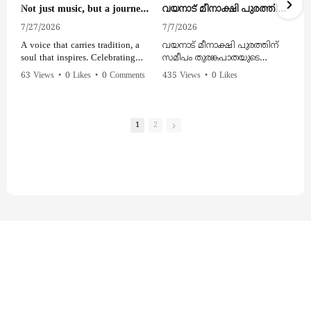
Not just music, but a journey of the soul. Honouring Shanthi Priya – the First Baul Musician.
വയനാട് മീനാക്ഷി പുരത്തിന് സമീപം തുരങ്കപാതയുടെ നിര്‍മ്മാണ മേഖലയില്‍ മണ്ണിടിച്ചിൽ ആകാശദൃശ്യം
7/27/2026
7/7/2026
A voice that carries tradition, a
വയനാട് മീനാക്ഷി പുരത്തിന്
soul that inspires. Celebrating
സമീപം തുരങ്കപാതയുടെ
Shanthi Priya – the First Baul
നിര്‍മ്മാണ മേഖലയില്‍
63 Views
•
0 Likes
•
0 Comments
435 Views
•
0 Likes
Musician.
മണ്ണിടിച്ചിൽ
•
0 Comments
ആകാശദൃശ്യം
#ShanthiPriya #BaulMusic
#FirstBaulMusician
1
2
#IndianMusic #FolkMusic
#SoulfulMusic #MusicLovers
#LivePerformance
#CulturalHeritage #KendMedia