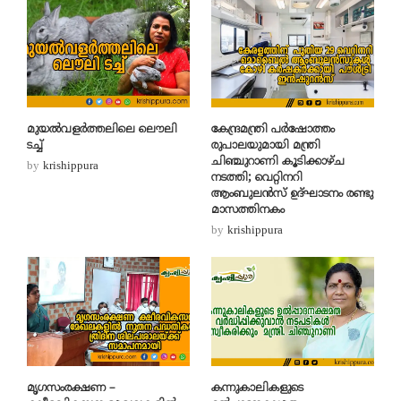
മുയൽവളർത്തലിലെ ലൌലി
കേന്ദ്രമന്ത്രി പർഷോത്തം
ടച്ച്
രുപാലയുമായി മന്ത്രി
ചിഞ്ചുറാണി കൂടിക്കാഴ്ച
by
krishippura
നടത്തി; വെറ്റിനറി
ആംബുലൻസ്‌ ഉദ്‌ഘാടനം രണ്ടു
മാസത്തിനകം
by
krishippura
മൃഗസംരക്ഷണ –
കന്നുകാലികളുടെ