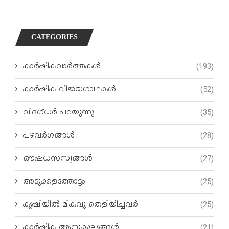
CATEGORIES
കാർഷികവാർത്തകൾ
(193)
കാർഷിക വിജയഗാഥകൾ
(52)
വിദഗ്ധര്‍ പറയുന്നു
(35)
പഴവർഗങ്ങൾ
(28)
ഔഷധസസ്യങ്ങൾ
(27)
അടുക്കളത്തോട്ടം
(25)
കൃഷിയിൽ മികവു തെളിയിച്ചവർ
(25)
കാർഷിക ആനുകുല്യങ്ങൾ
(21)