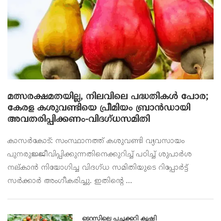
മത്സരക്ഷമതയില്ല, നിലവിലെ പദ്ധതികൾ പോര;
കേരള കശുവണ്ടിയെ പ്രീമിയം ബ്രാൻഡായി
അവതരിപ്പിക്കണം-വിദഗ്ധസമിതി
കാസർകോട്: സംസ്ഥാനത്ത് കശുവണ്ടി വ്യവസായം
പുനരുജ്ജീവിപ്പിക്കുന്നതിനെക്കുറിച്ച് പഠിച്ച് ശുപാർശ
നല്കാൻ നിയോഗിച്ച വിദഗ്ധ സമിതിയുടെ റിപ്പോർട്ട്
സർക്കാർ അംഗീകരിച്ചു. ഇതിന്റെ …
ടെറസിലെ പച്ചക്കറി കൃഷി