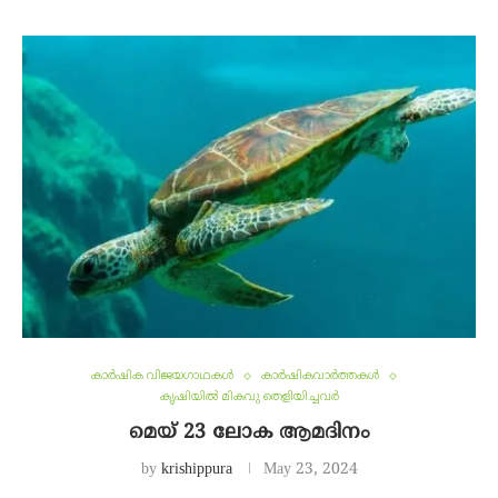
കാർഷിക വിജയഗാഥകൾ
കാർഷികവാർത്തകൾ
കൃഷിയിൽ മികവു തെളിയിച്ചവർ
മെയ്‌ 23 ലോക ആമദിനം
by
krishippura
May 23, 2024