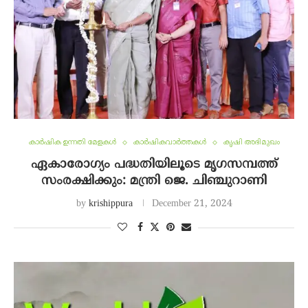
കാർഷിക ഉന്നതി മേളകൾ
കാർഷികവാർത്തകൾ
കൃഷി അഭിമുഖം
ഏകാരോഗ്യം പദ്ധതിയിലൂടെ മൃഗസമ്പത്ത്
സംരക്ഷിക്കും: മന്ത്രി ജെ. ചിഞ്ചുറാണി
by
krishippura
December 21, 2024