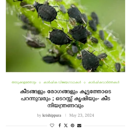
അടുക്കളത്തോട്ടം
കാർഷിക വിജയഗാഥകൾ
കാർഷികവാർത്തകൾ
കീടങ്ങളും രോഗങ്ങളും കൂട്ടത്തോടെ
പറന്നുവരും ; ടെറസ്സ് കൃഷിയും- കീട
നിയന്ത്രണവും
by
krishippura
May 23, 2024