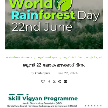
കാർഷികവാർത്തകൾ
കൃഷി അഭിമുഖം
കൃഷിയിൽ മികവു തെളിയിച്ചവർ
ജൂൺ 22 ലോക മഴക്കാട്‌ ദിനം
by
krishippura
June 22, 2024