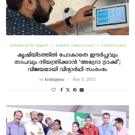
കാർഷിക ഉന്നതി മേളകൾ
കാർഷിക വിജയഗാഥകൾ
നാട്ട് അറിവുകൾ
കൃഷിയിടത്തിൽ പോകാതെ ഈർപ്പവും
താപവും നിയന്ത്രിക്കാൻ ‘അഗ്രോ ട്രാക്ക്’;
വിജയമായി വിദ്യാർഥി സംരംഭം
by
krishippura
May 3, 2025