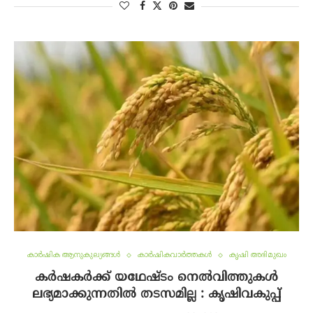
കാർഷിക ആനുകുല്യങ്ങൾ
കാർഷികവാർത്തകൾ
കൃഷി അഭിമുഖം
കർഷകർക്ക് യഥേഷ്ടം നെൽവിത്തുകൾ
ലഭ്യമാക്കുന്നതിൽ തടസമില്ല : കൃഷിവകുപ്പ്