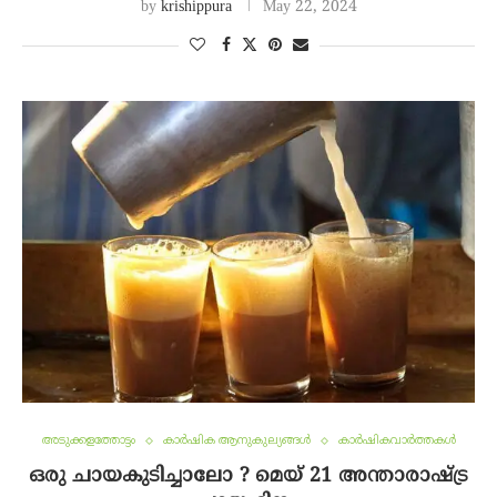
by
krishippura
May 22, 2024
അടുക്കളത്തോട്ടം
കാർഷിക ആനുകുല്യങ്ങൾ
കാർഷികവാർത്തകൾ
ഒരു ചായകുടിച്ചാലോ ? മെയ് 21 അന്താരാഷ്ട്ര