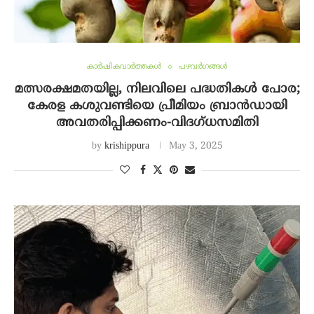
കാർഷികവാർത്തകൾ
പഴവർഗങ്ങൾ
മത്സരക്ഷമതയില്ല, നിലവിലെ പദ്ധതികൾ പോര;
കേരള കശുവണ്ടിയെ പ്രീമിയം ബ്രാൻഡായി
അവതരിപ്പിക്കണം-വിദഗ്ധസമിതി
by
krishippura
May 3, 2025