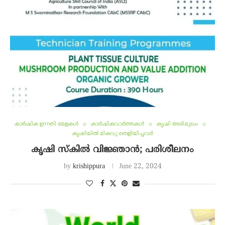
കാർഷിക ഉന്നതി മേളകൾ
കാർഷികവാർത്തകൾ
കൃഷി അഭിമുഖം
കൃഷിയിൽ മികവു തെളിയിച്ചവർ
കൃഷി സ്‌കില്‍ വിജ്ഞാന്‍; പരിശീലനം
by
krishippura
June 22, 2024