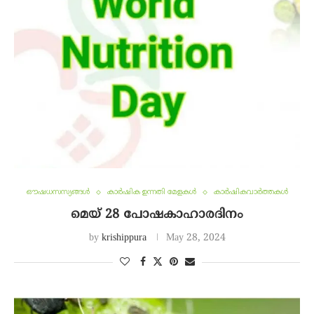
ഔഷധസസ്യങ്ങൾ
കാർഷിക ഉന്നതി മേളകൾ
കാർഷികവാർത്തകൾ
മെയ്‌ 28 പോഷകാഹാരദിനം
by
krishippura
May 28, 2024