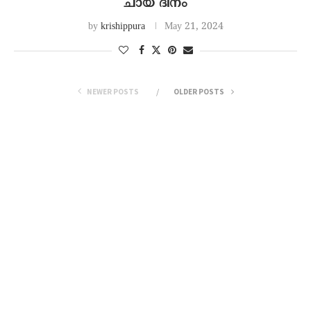
ചായ ദിനം
by
krishippura
May 21, 2024
NEWER POSTS
OLDER POSTS