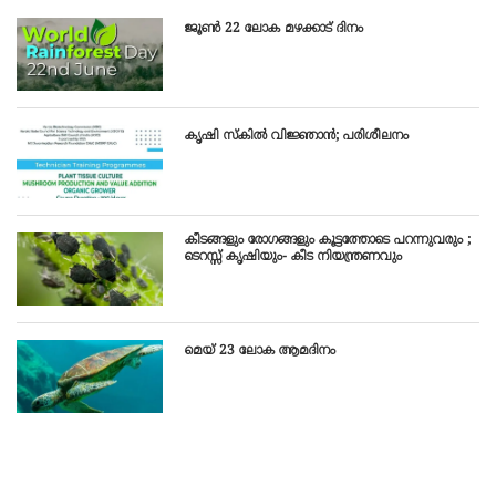
ജൂൺ 22 ലോക മഴക്കാട്‌ ദിനം
കൃഷി സ്‌കില്‍ വിജ്ഞാന്‍; പരിശീലനം
കീടങ്ങളും രോഗങ്ങളും കൂട്ടത്തോടെ പറന്നുവരും ;
ടെറസ്സ് കൃഷിയും- കീട നിയന്ത്രണവും
മെയ്‌ 23 ലോക ആമദിനം