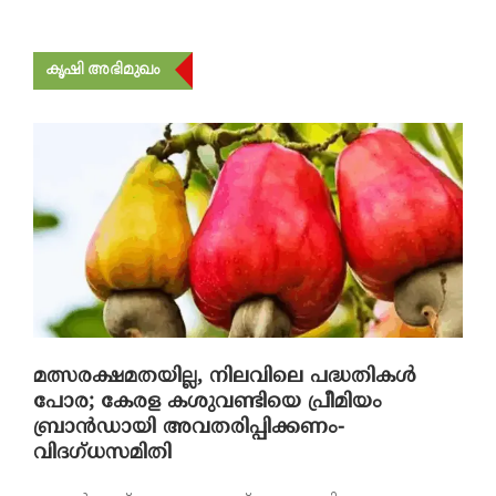
കൃഷി അഭിമുഖം
മത്സരക്ഷമതയില്ല, നിലവിലെ പദ്ധതികൾ
പോര; കേരള കശുവണ്ടിയെ പ്രീമിയം
ബ്രാൻഡായി അവതരിപ്പിക്കണം-
വിദഗ്ധസമിതി