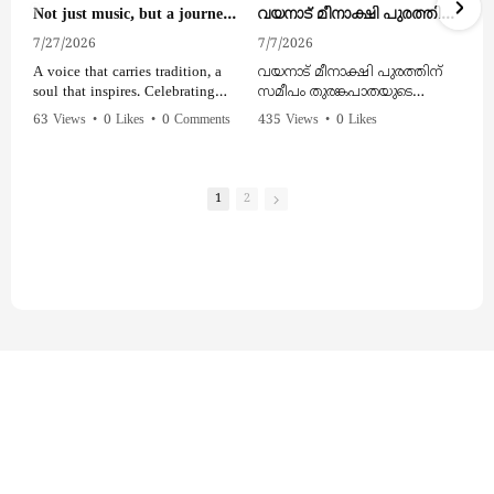
Not just music, but a journey of the soul. Honouring Shanthi Priya – the First Baul Musician.
വയനാട് മീനാക്ഷി പുരത്തിന് സമീപം തുരങ്കപാതയുടെ നിര്‍മ്മാണ മേഖലയില്‍ മണ്ണിടിച്ചിൽ ആകാശദൃശ്യം
7/27/2026
7/7/2026
A voice that carries tradition, a
വയനാട് മീനാക്ഷി പുരത്തിന്
soul that inspires. Celebrating
സമീപം തുരങ്കപാതയുടെ
Shanthi Priya – the First Baul
നിര്‍മ്മാണ മേഖലയില്‍
63 Views
•
0 Likes
•
0 Comments
435 Views
•
0 Likes
Musician.
മണ്ണിടിച്ചിൽ
•
0 Comments
ആകാശദൃശ്യം
#ShanthiPriya #BaulMusic
#FirstBaulMusician
1
2
#IndianMusic #FolkMusic
#SoulfulMusic #MusicLovers
#LivePerformance
#CulturalHeritage #KendMedia