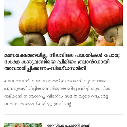
മത്സരക്ഷമതയില്ല, നിലവിലെ പദ്ധതികൾ പോര;
കേരള കശുവണ്ടിയെ പ്രീമിയം ബ്രാൻഡായി
അവതരിപ്പിക്കണം-വിദഗ്ധസമിതി
കാസർകോട്: സംസ്ഥാനത്ത് കശുവണ്ടി വ്യവസായം
പുനരുജ്ജീവിപ്പിക്കുന്നതിനെക്കുറിച്ച് പഠിച്ച് ശുപാർശ
നല്കാൻ നിയോഗിച്ച വിദഗ്ധ സമിതിയുടെ റിപ്പോർട്ട്
സർക്കാർ അംഗീകരിച്ചു. ഇതിന്റെ …
ടെറസിലെ പച്ചക്കറി കൃഷി