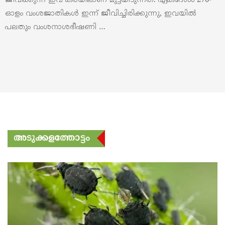
ജീവിക്കുന്ന ഇവ കരയിലാണ്‌ മുട്ടയിടുന്നത്. ഏകദേശം 270-
ഓളം വംശജാതികൾ ഇന്ന് ജീവിച്ചിരിക്കുന്നു, ഇവയിൽ
പലതും വംശനാശഭീഷണി …
അടുക്കളത്തോട്ടം