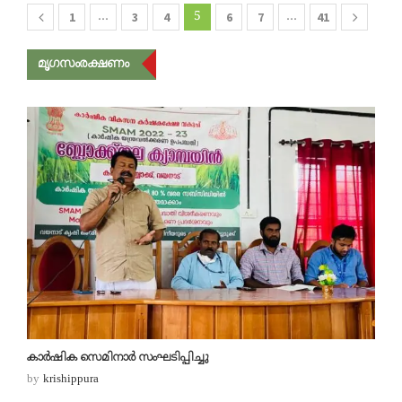
1
…
3
4
5
6
7
…
41
മൃഗസംരക്ഷണം
കാര്‍ഷിക സെമിനാര്‍ സംഘടിപ്പിച്ചു
by
krishippura