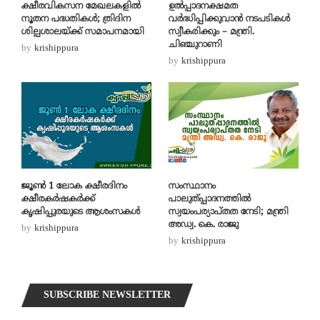
ക്ഷീരവികസന മേഖലകളിൽ
ഉല്‍പ്പാദനക്ഷമത
നൂതന പദ്ധതികൾ; ത്രിദിന
വര്‍ദ്ധിപ്പിക്കുവാന്‍ നടപടികള്‍
ശില്പശാലയ്ക്ക് സമാപനമായി
സ്വീകരിക്കും – മന്ത്രി.
ചിഞ്ചുറാണി
by
krishippura
by
krishippura
ജൂൺ 1 ലോക ക്ഷീരദിനം
സംസ്ഥാനം
ക്ഷീരകർഷകർക്ക്
പാലുത്പ്പാദനത്തില്‍
കൃഷിപ്പുരയുടെ ആശംസകൾ
സ്വയംപര്യാപ്തത നേടി; മന്ത്രി
അഡ്വ. കെ. രാജു
by
krishippura
by
krishippura
SUBSCRIBE NEWSLETTER