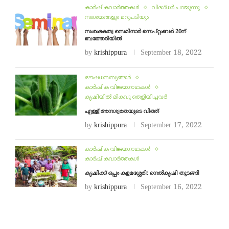
കാർഷികവാർത്തകൾ
വിദഗ്ധര്‍ പറയുന്നു
സംശയങ്ങളും മറുപടിയും
സംരംഭകത്വ സെമിനാർ സെപ്റ്റംബർ 20ന്
ബത്തേരിയിൽ
by
krishippura
September 18, 2022
ഔഷധസസ്യങ്ങൾ
കാർഷിക വിജയഗാഥകൾ
കൃഷിയിൽ മികവു തെളിയിച്ചവർ
എള്ള് അനശ്വരതയുടെ വിത്ത്
by
krishippura
September 17, 2022
കാർഷിക വിജയഗാഥകൾ
കാർഷികവാർത്തകൾ
കൃഷിക്ക് ഒപ്പം കളമശ്ശേരി: നെൽകൃഷി തുടങ്ങി
by
krishippura
September 16, 2022