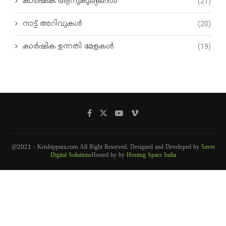
കാർഷിക ആനുകുല്യങ്ങൾ
(21)
നാട്ട് അറിവുകൾ
(20)
കാർഷിക ഉന്നതി മേളകൾ
(19)
@2021 - Krishippura.com All Right Reserved. Designed and Developed by
Savre
Digital Solutions
Hosted by by
Hosting Space India