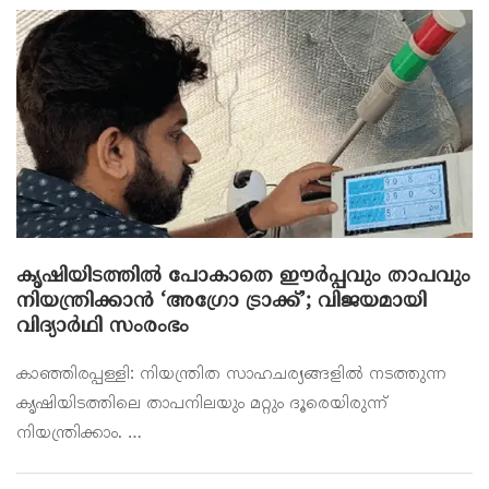
കൃഷിയിടത്തിൽ പോകാതെ ഈർപ്പവും താപവും
നിയന്ത്രിക്കാൻ ‘അഗ്രോ ട്രാക്ക്’; വിജയമായി
വിദ്യാർഥി സംരംഭം
കാഞ്ഞിരപ്പള്ളി: നിയന്ത്രിത സാഹചര്യങ്ങളിൽ നടത്തുന്ന
കൃഷിയിടത്തിലെ താപനിലയും മറ്റും ദൂരെയിരുന്ന്
നിയന്ത്രിക്കാം. …