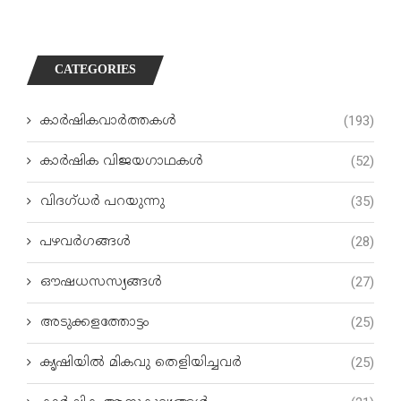
CATEGORIES
കാർഷികവാർത്തകൾ
(193)
കാർഷിക വിജയഗാഥകൾ
(52)
വിദഗ്ധര്‍ പറയുന്നു
(35)
പഴവർഗങ്ങൾ
(28)
ഔഷധസസ്യങ്ങൾ
(27)
അടുക്കളത്തോട്ടം
(25)
കൃഷിയിൽ മികവു തെളിയിച്ചവർ
(25)