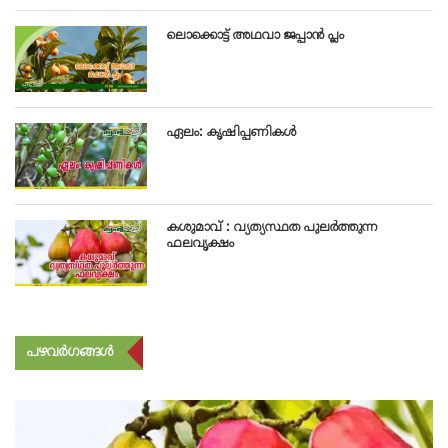
ലൊക്കൊട്ട് അഥവാ ജപ്പാൻ പ്ലം
ഏലം: കൃഷിപ്പണികൾ
കശുമാവ് : വ്യത്യസ്ഥത പുലർത്തുന്ന
ഫലവൃക്ഷം
പഴവർഗങ്ങൾ