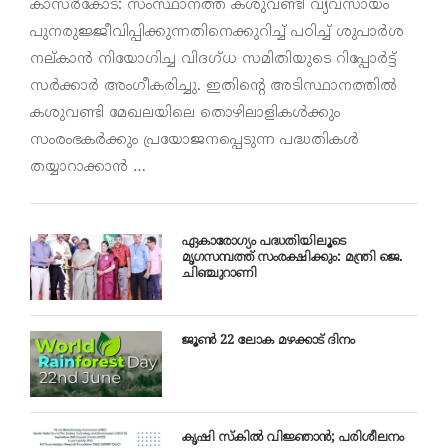
കാസർകോട്: സംസ്ഥാനത്ത് കശുവണ്ടി വ്യവസായം
പുനരുജ്ജീവിപ്പിക്കുന്നതിനെക്കുറിച്ച് പഠിച്ച് ശുപാർശ
നല്കാൻ നിയോഗിച്ച വിദഗ്ധ സമിതിയുടെ റിപ്പോർട്ട്
സർക്കാർ അംഗീകരിച്ചു. ഇതിന്റെ അടിസ്ഥാനത്തിൽ
കശുവണ്ടി മേഖലയിലെ തൊഴിലാളികൾക്കും
സംരംഭകർക്കും പ്രയോജനപ്പെടുന്ന പദ്ധതികൾ
തയ്യാറാക്കാൻ …
ഏകാരോഗ്യം പദ്ധതിയിലൂടെ
മൃഗസമ്പത്ത് സംരക്ഷിക്കും: മന്ത്രി ജെ.
ചിഞ്ചുറാണി
ജൂൺ 22 ലോക മഴക്കാട്‌ ദിനം
കൃഷി സ്‌കില്‍ വിജ്ഞാന്‍; പരിശീലനം