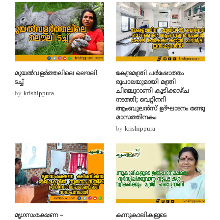
മുയൽവളർത്തലിലെ ലൌലി
കേന്ദ്രമന്ത്രി പർഷോത്തം
ടച്ച്
രുപാലയുമായി മന്ത്രി
ചിഞ്ചുറാണി കൂടിക്കാഴ്ച
by
krishippura
നടത്തി; വെറ്റിനറി
ആംബുലൻസ്‌ ഉദ്‌ഘാടനം രണ്ടു
മാസത്തിനകം
by
krishippura
മൃഗസംരക്ഷണ –
കന്നുകാലികളുടെ