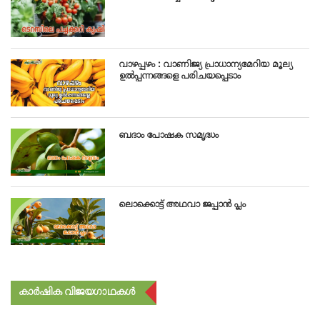
വാഴപ്പഴം : വാണിജ്യ പ്രാധാന്യമേറിയ മൂല്യ
ഉൽപ്പന്നങ്ങളെ പരിചയപ്പെടാം
ബദാം പോഷക സമൃദ്ധം
ലൊക്കൊട്ട് അഥവാ ജപ്പാൻ പ്ലം
കാർഷിക വിജയഗാഥകൾ