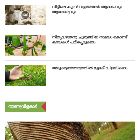
വീട്ടിലെ കൂണ്‍ വളര്‍ത്തൽ: ആദായവും
ആരോഗ്യവും
നിത്യവഴുതന; ചുരുങ്ങിയ സമയം കൊണ്ട്
കായകള്‍ പറിച്ചെടുക്കാം
അടുക്കളത്തോട്ടത്തിൽ മുളക് വിളയിക്കാം
നാണ്യവിളകൾ