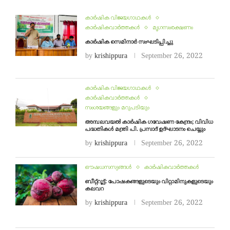
കാർഷിക വിജയഗാഥകൾ
കാർഷികവാർത്തകൾ
മൃഗസംരക്ഷണം
കാര്‍ഷിക സെമിനാര്‍ സംഘടിപ്പിച്ചു
by
krishippura
September 26, 2022
കാർഷിക വിജയഗാഥകൾ
കാർഷികവാർത്തകൾ
സംശയങ്ങളും മറുപടിയും
അമ്പലവയല്‍ കാര്‍ഷിക ഗവേഷണ കേന്ദ്രം; വിവിധ
പദ്ധതികള്‍ മന്ത്രി പി. പ്രസാദ് ഉദ്ഘാടനം ചെയ്യും
by
krishippura
September 26, 2022
ഔഷധസസ്യങ്ങൾ
കാർഷികവാർത്തകൾ
ബീറ്റ്റൂട്ട്: പോഷകങ്ങളുടെയും വിറ്റാമിനുകളുടെയും
കലവറ
by
krishippura
September 26, 2022