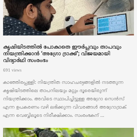
കൃഷിയിടത്തിൽ പോകാതെ ഈർപ്പവും താപവും
നിയന്ത്രിക്കാൻ ‘അഗ്രോ ട്രാക്ക്’; വിജയമായി
വിദ്യാർഥി സംരംഭം
691 views
കാഞ്ഞിരപ്പള്ളി: നിയന്ത്രിത സാഹചര്യങ്ങളിൽ നടത്തുന്ന
കൃഷിയിടത്തിലെ താപനിലയും മറ്റും ദൂരെയിരുന്ന്
നിയന്ത്രിക്കാം. അവിടെ സ്ഥാപിച്ചിട്ടുള്ള അഗ്രോ സെൻസ്
എന്ന ഉപകരണം വഴി ലഭിക്കുന്ന വിവരങ്ങൾ അഗ്രോട്രാക്
എന്ന വെബ്ബിലൂടെ നിരീക്ഷിക്കാം. സംരംഭകന് …