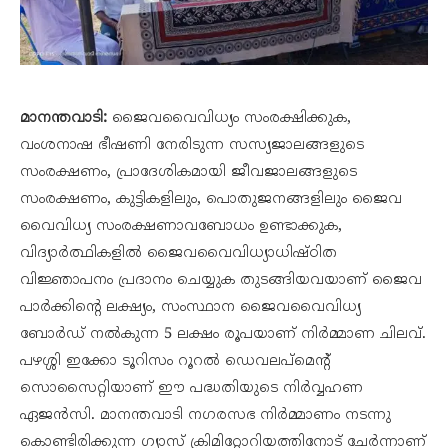
മാനന്തവാടി:
ജൈവവൈവിധ്യം സംരക്ഷിക്കുക,
വംശനാഷ ഭീഷണി നേരിടുന്ന സസ്യജാലങ്ങളുടെ
സംരക്ഷണം, പ്രാദേശികമായി ജീവജാലങ്ങളുടെ
സംരക്ഷണം, കുട്ടികളിലും, പൊതുജനങ്ങളിലും ജൈവ
വൈവിധ്യ സംരക്ഷണാവബോധം ഉണ്ടാക്കുക,
വിദ്യാർത്ഥികളിൽ ജൈവവൈവിധ്യാധിഷ്ഠിത
വിജ്ഞാപനം പ്രദാനം ചെയ്യുക തുടങ്ങിയവയാണ് ജൈവ
പാർക്കിൻ്റെ ലക്ഷ്യം, സംസ്ഥാന ജൈവവൈവിധ്യ
ബോർഡ്‌ നൽകുന്ന 5 ലക്ഷം രൂപയാണ് നിർമ്മാണ ചിലവ്.
പഴശ്ശി ഇക്കോ ടൂറിസം റൂറൽ ഡെവലപ്മെൻ്റ്
സൊസൈറ്റിയാണ് ഈ പദ്ധതിയുടെ നിർവ്വഹണ
ഏജൻസി. മാനന്തവാടി നഗരസഭ നിർമ്മാണം നടന്നു
കൊണ്ടിരിക്കുന്ന ഗ്യാസ് ക്രിമിറ്റോറിയത്തിനോട് ചേർന്നാണ്