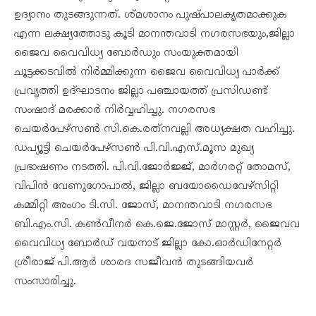
ഉദ്യാനം തുടങ്ങുന്നത്. ശ്മശാനം പുഷ്പാലകൃതമാക്കുക
എന്ന ലക്ഷ്യത്തോടു കൂടി മാനന്തവാടി നഗരസഭയും,ജില്ലാ
ജൈവ വൈവിധ്യ ബോർഡും സംയുക്തമായി
ചൂട്ടക്കടവിൽ നിർമ്മിക്കുന്ന ജൈവ വൈവിധ്യ പാർക്ക്
പ്രവൃത്തി ഉദ്ഘാടനം ജില്ലാ പഞ്ചായത്ത് പ്രസിഡണ്ട്
സംഷാദ് മരക്കാർ നിർവ്വഹിച്ചു. നഗരസഭ
ചെയർപേഴ്സൺ സി.കെ.രത്‌നവല്ലി അധ്യക്ഷത വഹിച്ചു.
ഡപ്യൂട്ടി ചെയർപേഴ്സൺ പി.വി.എസ്.മൂസ മുഖ്യ
പ്രഭാഷണം നടത്തി. പി.വി.ജോർജ്ജ്, മാർഗരറ്റ് തോമസ്,
വിപിൻ വേണുഗോപാൽ, ജില്ലാ ബയോഡൈവേഴ്സിറ്റി
കമ്മിറ്റി അംഗം ടി.സി. ജോസ്, മാനന്തവാടി നഗരസഭ
ബി.എം.സി. കൺവീനർ കെ.ജെ.ജോസ് മാസ്റ്റർ, ജൈവവ
വൈവിധ്യ ബോർഡ് വയനാട് ജില്ലാ കോ.ഓർഡിനേറ്റർ
ശ്രീരാജ് പി.ആർ ശാരദ സജീവൻ തുടങ്ങിയവർ
സംസാരിച്ചു.