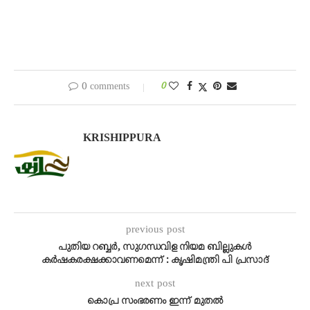
0 comments
0
KRISHIPPURA
previous post
പുതിയ റബ്ബർ, സുഗന്ധവിള നിയമ ബില്ലുകൾ
കർഷകരക്ഷക്കാവണമെന്ന് : കൃഷിമന്ത്രി പി പ്രസാദ്
next post
കൊപ്ര സംഭരണം ഇന്ന് മുതൽ