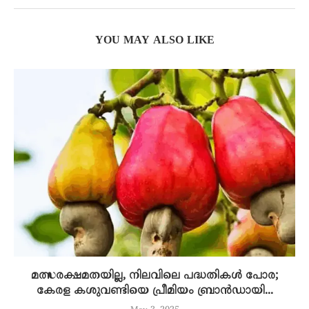
YOU MAY ALSO LIKE
മത്സരക്ഷമതയില്ല, നിലവിലെ പദ്ധതികൾ പോര;
കേരള കശുവണ്ടിയെ പ്രീമിയം ബ്രാൻഡായി...