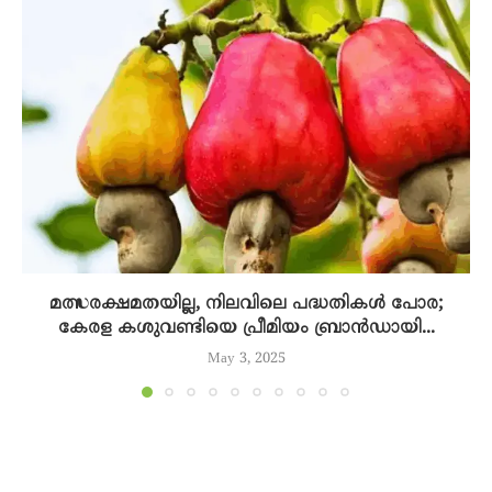
മത്സരക്ഷമതയില്ല, നിലവിലെ പദ്ധതികൾ പോര;
കേരള കശുവണ്ടിയെ പ്രീമിയം ബ്രാൻഡായി...
May 3, 2025