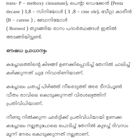
trans- P – methoxy cinnamate), പെന്റാ ഡെക്കേൻ (Penta
decane ) 1,8 – സിനിയോൾ ( 1 ,8 – cine ole), ബീറ്റാ കാരീൻ
(B – carene ) , ബോനിയോൾ
( Borneol ) തുടങ്ങിയ രാസ പദാർത്ഥങ്ങൾ ഇതിൽ
അടങ്ങിയിട്ടുണ്ട്.
ഔഷധ പ്രാധാന്യം
കച്ചോലത്തിന്റെ കിഴങ്ങ് ഉണക്കിപ്പൊടിച്ച് തേനിൽ ചാലിച്ച്
കഴിക്കുന്നത് ചുമ നിവാരിണിയാണ്.
കച്ചോലം ചതച്ച് പിഴിഞ്ഞ് നീരെടുത്ത് അര ടീസ്പൂൺ
വീതം രാവിലെ കൊടുക്കുന്നത് വിരശല്യത്തിന്
പ്രതിവിധിയാണ്.
നീണ്ടു നിൽക്കുന്ന ഛർദ്ദിക്ക് പ്രതിവിധിയായി ഉണക്ക
കച്ചോലം നല്ലതുപോലെ പൊടിച്ച് തേനിൽ കുഴച്ച് ദിവസം
മൂന്ന് നേരം കൊടുക്കുന്നത് നല്ലതാണ്.