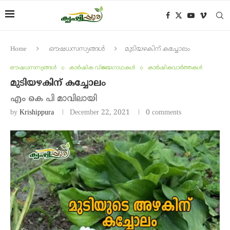
Home
ഔഷധസസ്യങ്ങൾ
മുടിയഴകിന് കച്ചോലം
ഔഷധസസ്യങ്ങൾ
കാർഷിക വിജയഗാഥകൾ
കാർഷികവാർത്തകൾ
മുടിയഴകിന് കച്ചോലം
എം കെ പി മാവിലായി
by
Krishippura
December 22, 2021
0 comments