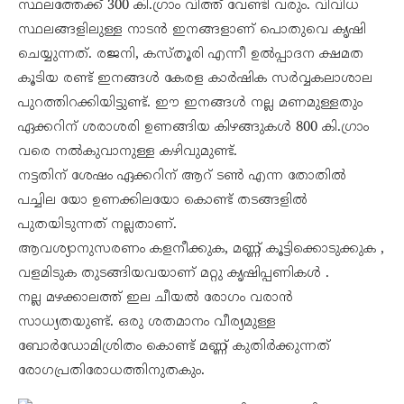
സ്ഥലത്തേക്ക് 300 കി.ഗ്രാം വിത്ത് വേണ്ടി വരും. വിവിധ
സ്ഥലങ്ങളിലുള്ള നാടൻ ഇനങ്ങളാണ് പൊതുവെ കൃഷി
ചെയ്യുന്നത്. രജനി, കസ്തൂരി എന്നീ ഉൽപ്പാദന ക്ഷമത
കൂടിയ രണ്ട് ഇനങ്ങൾ കേരള കാർഷിക സർവ്വകലാശാല
പുറത്തിറക്കിയിട്ടുണ്ട്. ഈ ഇനങ്ങൾ നല്ല മണമുള്ളതും
ഏക്കറിന് ശരാശരി ഉണങ്ങിയ കിഴങ്ങുകൾ 800 കി.ഗ്രാം
വരെ നൽകുവാനുള്ള കഴിവുമുണ്ട്.
നട്ടതിന് ശേഷം ഏക്കറിന് ആറ് ടൺ എന്ന തോതിൽ
പച്ചില യോ ഉണക്കിലയോ കൊണ്ട് തടങ്ങളിൽ
പുതയിടുന്നത് നല്ലതാണ്.
ആവശ്യാനുസരണം കളനീക്കുക, മണ്ണ് കൂട്ടിക്കൊടുക്കുക ,
വളമിടുക തുടങ്ങിയവയാണ് മറ്റു കൃഷിപ്പണികൾ .
നല്ല മഴക്കാലത്ത് ഇല ചീയൽ രോഗം വരാൻ
സാധ്യതയുണ്ട്. ഒരു ശതമാനം വീര്യമുള്ള
ബോർഡോമിശ്രിതം കൊണ്ട് മണ്ണ് കുതിർക്കുന്നത്
രോഗപ്രതിരോധത്തിനുതകും.