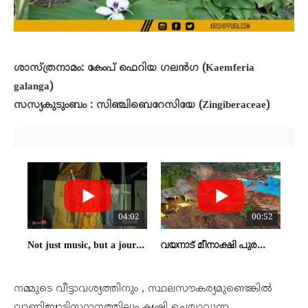
ശാസ്ത്രനാമം: കേംപ് ഫെറിയ ഗലൻഗ (Kaemferia
galanga)
സസ്യകുടുംബം : സിഞ്ചിബെറേസിയേ (Zingiberaceae)
04:02
00:52
Not just music, but a journey of the soul. Honouring Shanthi Priya – the First Baul Musician.
വയനാട് മീനാക്ഷി പുരത്തിന് സമീപം തുരങ്കപാതയുടെ നിര്‍മ്മാണ മേഖലയില്‍ മണ്ണിടിച്ചിൽ ആകാശദൃശ്യം
നമ്മുടെ വീട്ടാവശ്യത്തിനും , സ്ഥലസൗകര്യമുണ്ടെങ്കിൽ
വാണിജ്യാടിസ്ഥാനത്തിലും കൃഷി ചെയ്യാവുന്ന