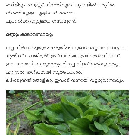
തളിരിടും. വെളുപ്പ് നിറത്തിലുളള പുക്കളിൽ പർപ്പിൾ
നിറത്തിലുള്ള പുള്ളികൾ കാണാം.
പൂക്കൾക്ക് ഹൃദ്യമായ ഗന്ധമുണ്ട്.
മണ്ണും കാലാവസ്ഥയും
നല്ല നീർവാർച്ചയും ഫലഭൂയിഷ്ഠവുമായ മണ്ണാണ് കച്ചോല
കൃഷിക്ക് യോജിച്ചത്. ഉഷ്ണമേഖലാപ്രദേശങ്ങളിലാണ്
ഇവ നന്നായി വളരുന്നതും മികച്ച വിളവ് നൽകുന്നതും.
എന്നാൽ ഭാഗികമായി സൂര്യപ്രകാശം
ലഭിക്കുന്നയിടങ്ങളിലും ഇവക്ക് നന്നായി വളരുവാനാകും.