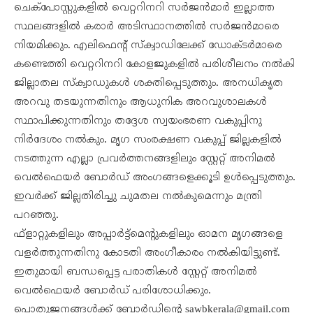
ചെക്പോസ്റ്റുകളിൽ വെറ്ററിനറി സർജൻമാർ ഇല്ലാത്ത
സ്ഥലങ്ങളിൽ കരാർ അടിസ്ഥാനത്തിൽ സർജൻമാരെ
നിയമിക്കും. എലിഫെന്റ് സ്‌ക്വാഡിലേക്ക് ഡോക്ടർമാരെ
കണ്ടെത്തി വെറ്ററിനറി കോളജുകളിൽ പരിശീലനം നൽകി
ജില്ലാതല സ്‌ക്വാഡുകൾ ശക്തിപ്പെടുത്തും. അനധികൃത
അറവു തടയുന്നതിനും ആധുനിക അറവുശാലകൾ
സ്ഥാപിക്കുന്നതിനും തദ്ദേശ സ്വയംഭരണ വകുപ്പിനു
നിർദേശം നൽകും. മൃഗ സംരക്ഷണ വകുപ്പ് ജില്ലകളിൽ
നടത്തുന്ന എല്ലാ പ്രവർത്തനങ്ങളിലും സ്റ്റേറ്റ് അനിമൽ
വെൽഫെയർ ബോർഡ് അംഗങ്ങളെക്കൂടി ഉൾപ്പെടുത്തും.
ഇവർക്ക് ജില്ലതിരിച്ചു ചുമതല നൽകുമെന്നും മന്ത്രി
പറഞ്ഞു.
ഫ്ളാറ്റുകളിലും അപ്പാർട്ട്മെന്റുകളിലും ഓമന മൃഗങ്ങളെ
വളർത്തുന്നതിനു കോടതി അംഗീകാരം നൽകിയിട്ടുണ്ട്.
ഇതുമായി ബന്ധപ്പെട്ട പരാതികൾ സ്റ്റേറ്റ് അനിമൽ
വെൽഫെയർ ബോർഡ് പരിശോധിക്കും.
പൊതുജനങ്ങൾക്ക് ബോർഡിന്റെ sawbkerala@gmail.com