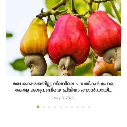
മത്സരക്ഷമതയില്ല, നിലവിലെ പദ്ധതികൾ പോര;
കേരള കശുവണ്ടിയെ പ്രീമിയം ബ്രാൻഡായി...
May 3, 2025