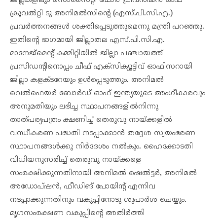
ജില്ലകളിലും സൊസൈറ്റി ഫോർ പ്രിവൻഷൻ ഓഫ്
ക്രൂവൽറ്റി ടു അനിമൽസിന്റെ (എസ്.പി.സി.എ.)
പ്രവർത്തനങ്ങൾ ശക്തിപ്പെടുത്തുമെന്നു മന്ത്രി പറഞ്ഞു.
ഇതിന്റെ ഭാഗമായി ജില്ലാതല എസ്.പി.സി.എ.
മാനേജ്മെന്റ് കമ്മിറ്റിയിൽ ജില്ലാ പഞ്ചായത്ത്
പ്രസിഡന്റിനൊപ്പം ചീഫ് എക്സിക്യൂട്ടിവ് ഓഫിസറായി
ജില്ലാ കളക്ടറേയും ഉൾപ്പെടുത്തും. അനിമൽ
വെൽഫെയർ ബോർഡ് ഓഫ് ഇന്ത്യയുടെ അംഗീകാരവും
അനുമതിയും ലഭിച്ച സ്ഥാപനങ്ങളിൽനിന്നു
താത്പര്യപത്രം ക്ഷണിച്ച് തെരുവു നായ്ക്കളിൽ
വന്ധീകരണ പദ്ധതി നടപ്പാക്കാൻ തദ്ദേശ സ്വയംഭരണ
സ്ഥാപനങ്ങൾക്കു നിർദേശം നൽകും. ഹൈക്കോടതി
വിധിയനുസരിച്ച് തെരുവു നായ്ക്കളെ
സംരക്ഷിക്കുന്നതിനായി അനിമൽ ഷെൽട്ടർ, അനിമൽ
അഡോപ്ഷൻ, ഫീഡിങ് പോയിന്റ് എന്നിവ
നടപ്പാക്കുന്നതിനും വകുപ്പിനോടു ശുപാർശ ചെയ്യും.
മൃഗസംരക്ഷണ വകുപ്പിന്റെ അതിർത്തി