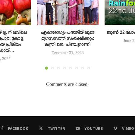
ല്ല, നിലവിലെ
ഏകാരോഗ്യം പദ്ധതിയിലൂടെ
ജൂൺ 22 ലോക മ
പോര; കേരള
മൃഗസമ്പത്ത് സംരക്ഷിക്കും:
June 2
െ പ്രീമിയം
മന്ത്രി ജെ. ചിഞ്ചുറാണി
ായി...
December 21, 2024
, 2025
Comments are closed.
FACEBOOK
TWITTER
YOUTUBE
VIMEO