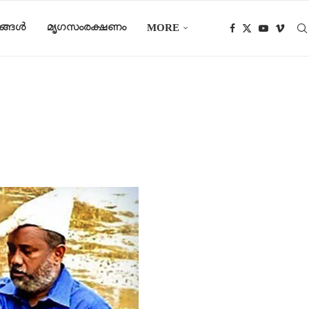
ങ്ങൾ
മൃഗസംരക്ഷണം
MORE