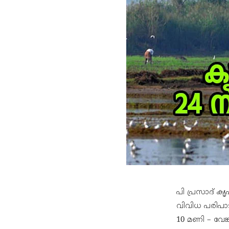
പി പ്രസാദ് ക
വിവിധ പരിപാട
10 മണി – വേങ