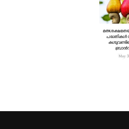
മത്സരക്ഷമതയി
പദ്ധതികൾ 
കശുവണ്ടിയ
ബ്രാൻഡ
May 3