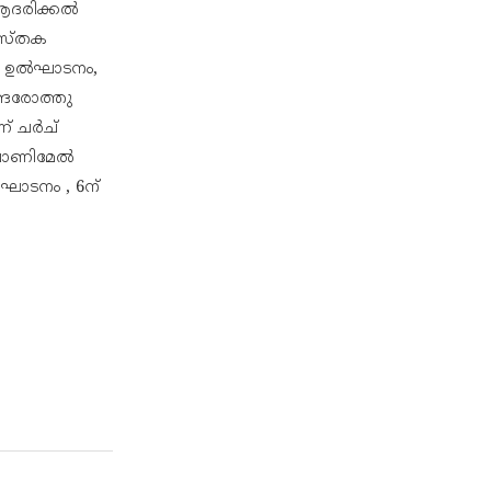
 ആദരിക്കൽ
ുസ്തക
ലനം ഉൽഘാടനം,
്ങരോത്തു
ന് ചർച്
 വാണിമേൽ
ഘാടനം , 6ന്