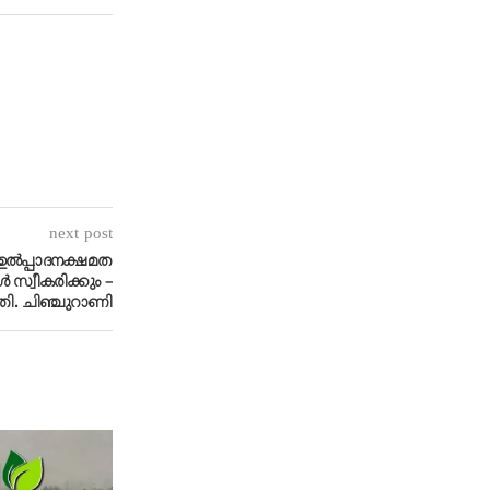
next post
ല്‍പ്പാദനക്ഷമത
ള്‍ സ്വീകരിക്കും –
ത്രി. ചിഞ്ചുറാണി