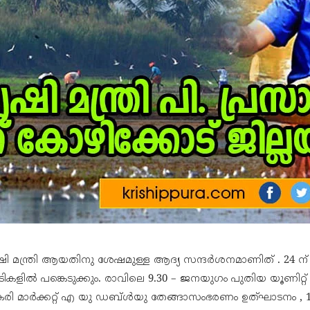
ൃഷി മന്ത്രി ആയതിനു ശേഷമുള്ള ആദ്യ സന്ദർശനമാണിത് . 24 ന്
ികളിൽ പങ്കെടുക്കും. രാവിലെ 9.30 – ജനയുഗം പുതിയ യൂണിറ്റ
്കരി മാർക്കറ്റ് എ യു ഡബ്ൾയു തേങ്ങാസംഭരണം ഉത്ഘാടനം , 10