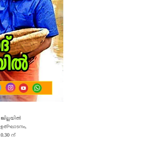
 ജില്ലയിൽ
് ഉത്ഘാടനം,
.30 ന്