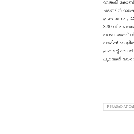
വേങ്കരി കോൺഫ
ചടങ്ങിന് ശേ
പ്രകാശനം , 2.
3.30 ന് ചങ്ങ
പഞ്ചായത്ത് ന
പാരിഷ് ഹാളി
ക്രസന്റ് ഹയർ
പുറമേരി കേര
P PRASAD AT CA