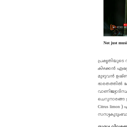
Not just musi
പ്രകൃതിയുടെ 
കിഴക്കൻ ഏഷ്
മുഴുവൻ ഉഷ്ണ
ഭാരതത്തിൽ കേ
വാണിജ്യാടിസ്
ചെറുനാരങ്ങ ഉൽ
Citrus limon 
സസ്യകുടുംബാ