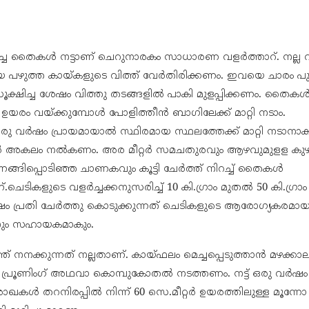
ളപ്പിച്ച തൈകൾ നട്ടാണ് ചെറുനാരകം സാധാരണ വളർത്താറ്. നല്ല വ
യ പഴുത്ത കായ്കളുടെ വിത്ത് വേർതിരിക്കണം. ഇവയെ ചാരം പു
ക്ഷിച്ച ശേഷം വിത്തു തടങ്ങളിൽ പാകി മുളപ്പിക്കണം. തൈകൾക്
 ഉയരം വയ്ക്കുമ്പോൾ പോളിത്തീൻ ബാഗിലേക്ക് മാറ്റി നടാം.
ു വർഷം പ്രായമായാൽ സ്ഥിരമായ സ്ഥലത്തേക്ക് മാറ്റി നടാന
റ്റർ അകലം നൽകണം. അര മീറ്റർ സമചതുരവും ആഴവുമുളള കു
ങ്ങിപ്പൊടിഞ്ഞ ചാണകവും കൂട്ടി ചേർത്ത് നിറച്ച് തൈകൾ
.ചെടികളുടെ വളർച്ചക്കനുസരിച്ച് 10 കി.ഗ്രാം മുതൽ 50 കി.ഗ
 പ്രതി ചേർത്തു കൊടുക്കുന്നത് ചെടികളുടെ ആരോഗ്യകരമായ 
ിനും സഹായകമാകും.
് നനക്കുന്നത് നല്ലതാണ്. കായ്ഫലം മെച്ചപ്പെടുത്താൻ മഴക്കാല
ി പ്രൂണിംഗ് അഥവാ കൊമ്പുകോതൽ നടത്തണം. നട്ട് ഒരു വർഷം
കൾ തറനിരപ്പിൽ നിന്ന് 60 സെ.മീറ്റർ ഉയരത്തിലുള്ള മൂന്ന