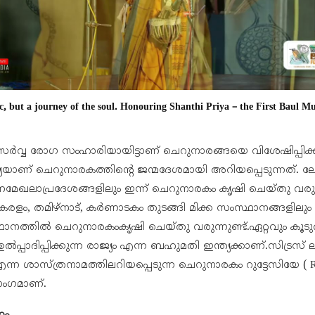
c, but a journey of the soul. Honouring Shanthi Priya – the First Baul Mu
സർവ്വ രോഗ സംഹാരിയായിട്ടാണ് ചെറുനാരങ്ങയെ വിശേഷിപ്പിക്കാ
യയാണ് ചെറുനാരകത്തിന്റെ ജന്മദേശമായി അറിയപ്പെടുന്നത്. 
മേഖലാപ്രദേശങ്ങളിലും ഇന്ന് ചെറുനാരകം കൃഷി ചെയ്തു വരുന
രളം, തമിഴ്നാട്, കർണാടകം തുടങ്ങി മിക്ക സംസ്ഥാനങ്ങളിലും
ഥാനത്തിൽ ചെറുനാരകംകൃഷി ചെയ്തു വരുന്നുണ്ട്.ഏറ്റവും കൂ
പ്പാദിപ്പിക്കുന്ന രാജ്യം എന്ന ബഹുമതി ഇന്ത്യക്കാണ്.സിട്രസ
) എന്ന ശാസ്ത്രനാമത്തിലറിയപ്പെടുന്ന ചെറുനാരകം റുട്ടേസിയേ ( R
ംഗമാണ്.