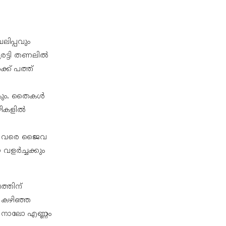
ലിപ്പവും
രട്ടി തണലിൽ
ക് പത്ത്
ാകും. തൈകൾ
ഴികളിൽ
്രാം വരെ ജൈവ
വളർച്ചക്കും
ത്തിന്
 കഴിഞ്ഞ
ോ നാലോ എണ്ണം