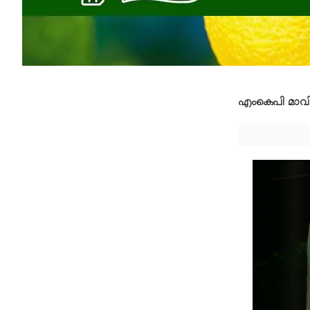
എംകെപി മാവ