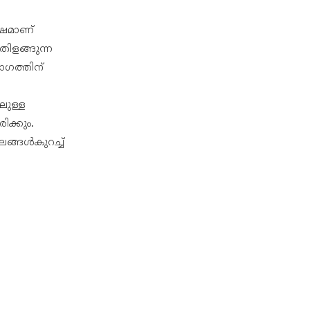
്ഷമാണ്
ിളങ്ങുന്ന
ാഗത്തിന്
ലുള്ള
ക്കും.
ലങ്ങൾകുറച്ച്