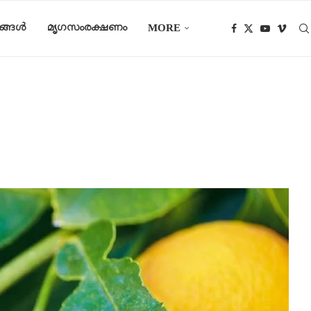
ങ്ങൾ
മൃഗസംരക്ഷണം
MORE