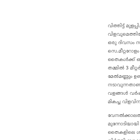
വിത്തിട്ട് മു
വിളവുമെത്തി
ഒരു ദിവസം സൂ
സെ.മീറ്ററോളം
തൈകൾക്ക് ഒര
തമ്മിൽ 3 മീ
മേൽമണ്ണും ഉണ
നടാവുന്നതാണ്
വളങ്ങൾ വർഷം
മികച്ച വിളവ
വേനൽക്കാലത്ത
മുന്നോടിയായ
തൈകളിലെ ശാഖ