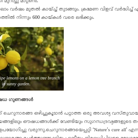
 മുറിച്ചു മാറ്റണം.
ാലാം വർഷം മുതൽ കായ്ച്ച് തുടങ്ങും. ക്രമേണ വിളവ് വർദ്ധിച്ച് 
്തിൽ നിന്നും 600 കായ്കൾ വരെ ലഭിക്കും.
ripe lemons on a lemon tree branch
in sunny garden.
ഷധ ഗുണങ്ങൾ
 ചെറുനാരങ്ങ ഒഴിച്ചുകൂടാൻ പറ്റാത്ത ഒരു അവശ്യ വസ്തുവായി തീർ
്ങളിലും ഔഷധങ്ങൾക്ക് വേണ്ടിയും സുഗന്ധദ്രവ്യങ്ങളുടെ തയ്യ
യോഗിച്ചു വരുന്നു.ചെറുനാരങ്ങയെപ്പറ്റി ‘Nature’s cure all’ എന്