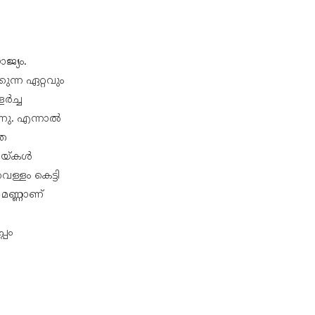
ജ്യം.
ന്ന ഏറ്റവും
ർച്ച
ന്നു. എന്നാൽ
തെ
കായ്കൾ
ള്ളം കെട്ടി
 മണ്ണാണ്
പം