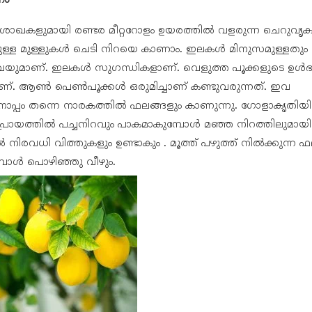
ണം
ാഖകളുമായി രണ്ടര മീറ്ററോളം ഉയരത്തിൽ വളരുന്ന ചെറുവൃക
യുള്ള മുള്ളുകൾ ചെടി നിറയെ കാണാം. ഇലകൾ മിനുസമുള്ളതും ത
്ളവയുമാണ്. ഇലകൾ സുഗന്ധികളാണ്. വെളുത്ത പൂക്കളുടെ ഉൾഭ
മാണ്. ആൺ പെൺപൂക്കൾ ഒരുമിച്ചാണ് കണ്ടുവരുന്നത്. ഇവ
നൊപ്പം തന്നെ നാരകത്തിൽ ഫലങ്ങളും കാണുന്നു. ഗോളാകൃതിയി
രായത്തിൽ പച്ചനിറവും പാകമാകുമ്പോൾ മഞ്ഞ നിറത്തിലുമായിരി
 നിരവധി വിത്തുകളും ഉണ്ടാകും . മൂത്ത് പഴുത്ത് നിൽക്കുന്ന ഫ
പോൾ പൊഴിഞ്ഞു വീഴും.