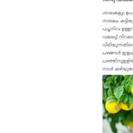
സസ്യ വിവര
ശാഖകളും ഉപശ
നാരകം. കട്ടി
പച്ചനിറം ഉള
വയലറ്റ് നിറ
വിരിയുന്നതി
പഴങ്ങൾ ഇളംപ്
പഴത്തിനുളളിൽ
നാൾ കഴിയുമ്