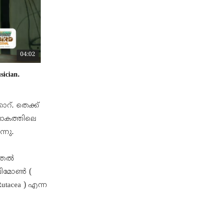
04:02
sician.
റ്. തെക്ക്
ലോകത്തിലെ
്നു.
ടുതൽ
് ലിമോൺ (
utacea ) എന്ന