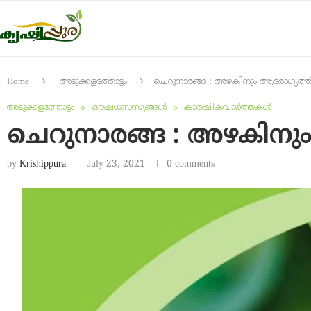
Home
അടുക്കളത്തോട്ടം
ചെറുനാരങ്ങ : അഴകിനും ആരോഗ്യത്ത
അടുക്കളത്തോട്ടം
ഔഷധസസ്യങ്ങൾ
കാർഷികവാർത്തകൾ
ചെറുനാരങ്ങ : അഴകിനും
by
Krishippura
July 23, 2021
0 comments