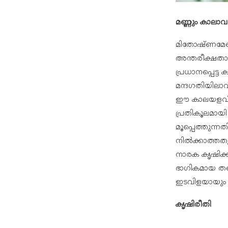
മണ്ണും കാലാ
മിതോഷ്ണമേഖല
അന്തരീക്ഷതാ
പ്രധാനപ്പെട
മന്ദഗതിയിലാവു
ഈ കാലയളവിൽ 
പ്രതികൂലമായ
മൂപ്പെത്തുന്ന
നിൽക്കാത്തതു
നാരക കൃഷിക്ക്
ഭാഗികമായ തണ
ഇടവിളയായും 
കൃഷിരീതി