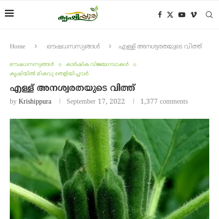
Home
ഔഷധസസ്യങ്ങൾ
എള്ള് അനശ്വരതയുടെ വിത്ത്
ഔഷധസസ്യങ്ങൾ
കാർഷിക വിജയഗാഥകൾ
കൃഷിയിൽ മികവു തെളിയിച്ചവർ
എള്ള് അനശ്വരതയുടെ വിത്ത്
by
Krishippura
September 17, 2022
1,377 comments