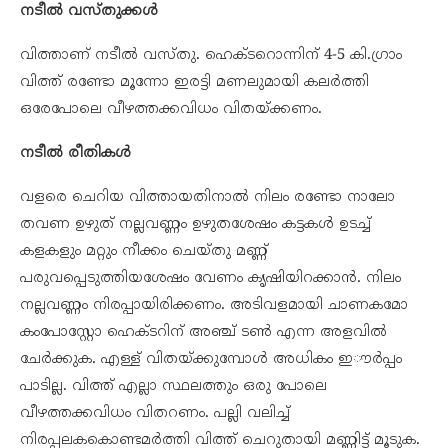
നടീൽ വസ്തുക്കൾ
വിത്താണ് നടീല്‍ വസ്തു. ഹെക്ടറൊന്നിന് 4-5 കി.ഗ്രാം
വിത്ത്‌ രണ്ടോ മൂന്നോ ഇരട്ടി മണലുമായി കലര്‍ത്തി
ഒരേപോലെ വീഴത്തക്കവിധം വിതയ്ക്കണം.
നടീൽ രീതികൾ
വളരെ ചെറിയ വിത്തായതിനാൽ നിലം രണ്ടോ നാലോ
തവണ ഉഴുത്‌ നല്ലവണ്ണം ഉഴുതശേഷം കട്ടകൾ ഉടച്ച്
കളകളും മറ്റും നീക്കം ചെയ്തു മണ്ണ്
പരുവപ്പെടുത്തിയശേഷം വേണം കൃഷിയിറക്കാൻ. നിലം
നല്ലവണ്ണം നിരപ്പായിരിക്കണം. അടിവളമായി ചാണകമോ
കംപോസ്റ്റോ ഹെക്ടറിന് അഞ്ച് ടൺ എന്ന അളവിൽ
ചേർക്കുക. എള്ള് വിതയ്ക്കുമ്പോൾ അധികം ഇൗർപ്പം
പാടില്ല. വിത്ത് എല്ലാ സ്ഥലത്തും ഒരു പോലെ
വീഴത്തക്കവിധം വിതറണം. പല്ലി വലിച്ച്
നിരപ്പലകകൊണ്ടമര്‍ത്തി വിത്ത് ചെറുതായി മണ്ണിട്ട്‌ മൂടുക.