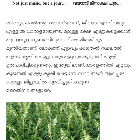
Not just music, but a journey of the soul. Honouring Shanthi Priya – the First Baul Musician.
വയനാട് മീനാക്ഷി പുരത്തിന് സമീപം തുരങ്കപാതയുടെ നിര്‍മ്മാണ മേഖലയില്‍ മണ്ണിടിച്ചിൽ ആകാശദൃശ്യം
മാംസ്യം, കാൽസ്യം, ഫോസ്ഫറസ്, ജീവകം എന്നിവയും
എള്ളിൽ ധാരാളമായുണ്ട്. മറ്റുള്ള ഭക്ഷ്യ എണ്ണകളെക്കാൾ
എള്ളെണ്ണ ഗുണത്തിലും സ്ഥിരതയിതയിലും
മുന്തിയതാണ്. ലോകത്ത് ഏറ്റവും കൂടുതൽ സ്ഥലത്ത്
എള്ളു കൃഷി ചെയ്യുന്നതും ഏറ്റവും കൂടുതൽ എള്ള്
ഉൽപാദിപ്പിക്കുന്നതും ഇന്ത്യയിലാണ്.കേരളത്തിൽ ഏറ്റവും
കൂടുതൽ എള്ളു കൃഷി ചെയ്യുന്ന സ്ഥലങ്ങൾ ആലപ്പുഴ
കൊല്ലം ജില്ലകളിൽ വ്യാപിച്ചുകിടക്കുന്ന
മണൽനിലങ്ങളാണ്.