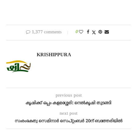
1,377 comments
0
KRISHIPPURA
previous post
കൃഷിക്ക് ഒപ്പം കളമശ്ശേരി: നെൽകൃഷി തുടങ്ങി
next post
സംരംഭകത്വ സെമിനാർ സെപ്റ്റംബർ 20ന് ബത്തേരിയിൽ