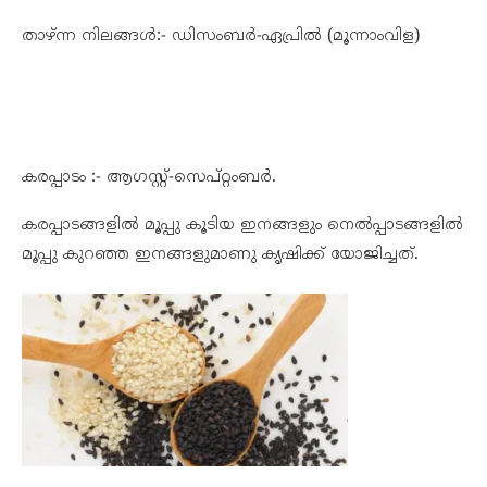
താഴ്ന്ന നിലങ്ങള്‍:- ഡിസംബര്‍-ഏപ്രില്‍ (മൂന്നാംവിള)
കരപ്പാടം :- ആഗസ്റ്റ്‌-സെപ്റ്റംബര്‍.
കരപ്പാടങ്ങളിൽ മൂപ്പു കൂടിയ ഇനങ്ങളും നെൽപ്പാടങ്ങളിൽ
മൂപ്പു കുറഞ്ഞ ഇനങ്ങളുമാണു കൃഷിക്ക് യോജിച്ചത്.