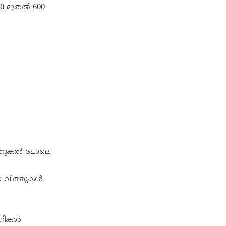
50 മുതൽ 600
ം, തുകൽ പോലെ
യ വിത്തുകൾ
ോഗികൾ