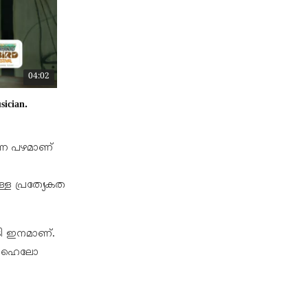
04:02
sician.
ന്ന പഴമാണ്
്ള പ്രത്യേകത
ി ഇനമാണ്.
ം ഹെെലോ