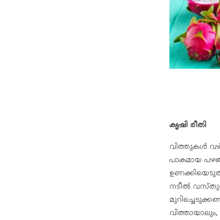
കൃഷി രീതി
വിത്തുകൾ വഴി
പാകമായ പഴങ്ങ
ഉണക്കിയെടുത്ത
നടീൽ വസ്തുവാ
മുറിച്ചെടുക്കണ
വിത്തായാലും