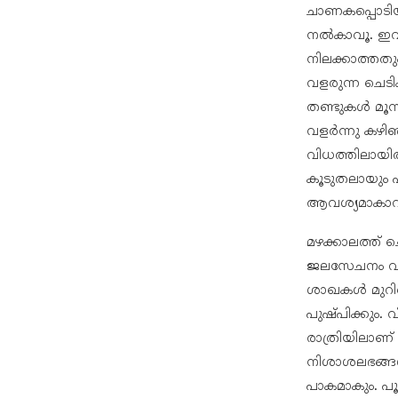
ചാണകപ്പൊടിയു
നൽകാവൂ. ഇവ ക
നിലക്കാത്തതു
വളരുന്ന ചെടിക
തണ്ടുകൾ മൂന
വളർന്നു കഴിഞ്
വിധത്തിലായിര
കൂടുതലായും പ
ആവശ്യമാകാറില
മഴക്കാലത്ത് 
ജലസേചനം വല്ല
ശാഖകൾ മുറിച്ച
പുഷ്പിക്കും.
രാത്രിയിലാണ്
നിശാശലഭങ്ങൾ
പാകമാകും. പ