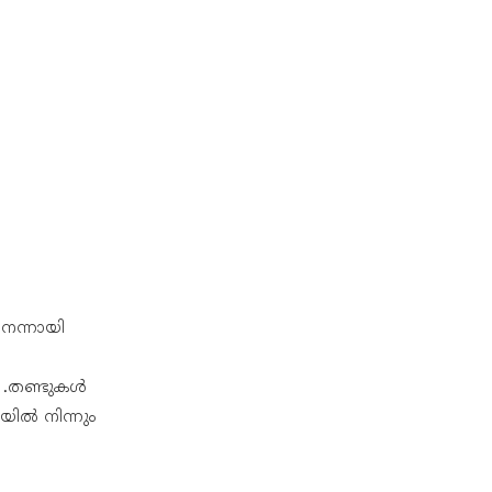
 നന്നായി
ും .തണ്ടുകൾ
യിൽ നിന്നും
,