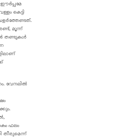
യ ഈർപ്പമേ
്ളം കെട്ടി
വളർത്തേണ്ടത്.
ട്, മൂന്ന്
ിൽ തണ്ടുകൾ
്ന
ളിലാണ്
ക്
കണം. വേനലിൽ
ർഷം
്കും.
ൽ,
്കകം ഫലം
തീരുമെന്ന്