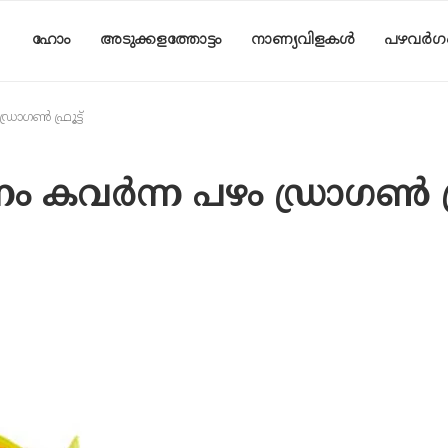
ഹോം
അടുക്കളത്തോട്ടം
നാണ്യവിളകൾ
പഴവർഗ
രാഗൺ ഫ്രൂട്ട്
ം കവർന്ന പഴം ഡ്രാഗൺ ഫ്രൂ