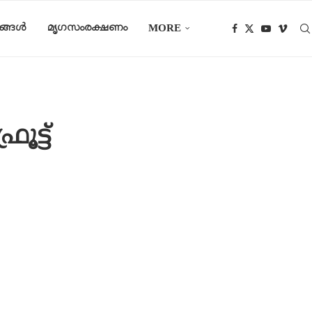
ങ്ങൾ
മൃഗസംരക്ഷണം
MORE
ട്ട്