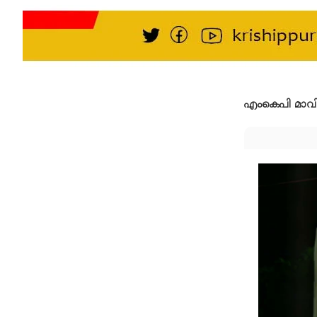
എംകെപി മാവ