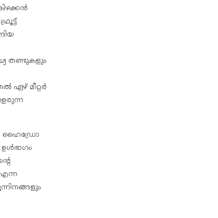
കിഴക്കൻ
ൂട്ട്
്ങിയ
യ തണ്ടുകളും
ൽ ഏഴ് മീറ്റർ
ളരുന്ന
്ന ഹൈഡ്രോ
െ ഉൾഭാഗം
്റെ
 എന്ന
്നിനങ്ങളും