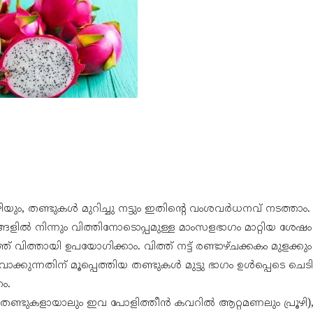
യും, തണ്ടുകൾ മുറിച്ചു നട്ടും ഇതിന്റെ വംശവർധനവ് നടത്താം.
ളിൽ നിന്നും വിത്തിനോടൊപ്പമുള്ള മാംസളഭാഗം മാറ്റിയ ശേഷം
് വിത്തായി ഉപയോഗിക്കാം. വിത്ത് നട്ട് രണ്ടാഴ്ചക്കകം മുളക്ക
ക്കുന്നതിന് മൂപ്പെത്തിയ തണ്ടുകൾ മുട്ടു ഭാഗം ഉൾപ്പെടെ ചെടി
ം.
, തണ്ടുകളായാലും ഇവ പോളിത്തീൻ കവറിൽ ആറ്റമണലും പ്രൂഴി)