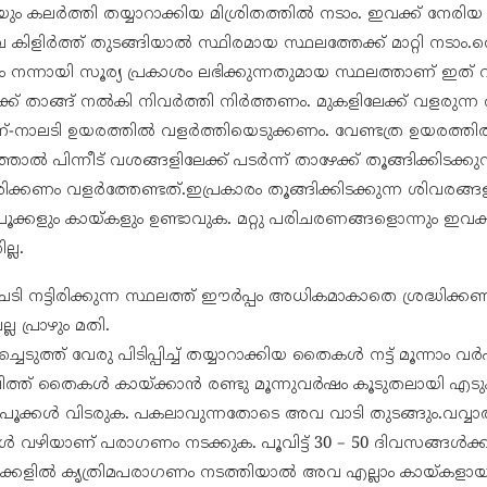
ം കലർത്തി തയ്യാറാക്കിയ മിശ്രിതത്തിൽ നടാം. ഇവക്ക് നേരി
ിളിർത്ത് തുടങ്ങിയാൽ സ്ഥിരമായ സ്ഥലത്തേക്ക് മാറ്റി നടാം.വെള
ം നന്നായി സൂര്യ പ്രകാശം ലഭിക്കുന്നതുമായ സ്ഥലത്താണ് ഇത് 
്ക് താങ്ങ് നൽകി നിവർത്തി നിർത്തണം. മുകളിലേക്ക് വളരുന്ന രണ്
്ന്-നാലടി ഉയരത്തിൽ വളർത്തിയെടുക്കണം. വേണ്ടത്ര ഉയരത്ത
ഞാൽ പിന്നീട് വശങ്ങളിലേക്ക് പടർന്ന് താഴേക്ക് തൂങ്ങിക്കിടക്കുന
ിക്കണം വളർത്തേണ്ടത്.ഇപ്രകാരം തൂങ്ങിക്കിടക്കുന്ന ശിവരങ്ങ
ൂക്കളും കായ്കളും ഉണ്ടാവുക. മറ്റു പരിചരണങ്ങളൊന്നും ഇവക്
്ല.
ചെടി നട്ടിരിക്കുന്ന സ്ഥലത്ത് ഈർപ്പം അധികമാകാതെ ശ്രദ്ധിക്
 പ്രാഴും മതി.
െടുത്ത് വേരു പിടിപ്പിച്ച് തയ്യാറാക്കിയ തൈകൾ നട്ട് മൂന്നാം വ
 വിത്ത് തൈകൾ കായ്ക്കാൻ രണ്ടു മൂന്നുവർഷം കൂടുതലായി എടുക
 പൂക്കൾ വിടരുക. പകലാവുന്നതോടെ അവ വാടി തുടങ്ങും.വവ്വാ
 വഴിയാണ് പരാഗണം നടക്കുക. പൂവിട്ട് 30 – 50 ദിവസങ്ങൾക
ൂക്കളിൽ കൃത്രിമപരാഗണം നടത്തിയാൽ അവ എല്ലാം കായ്കളായി 