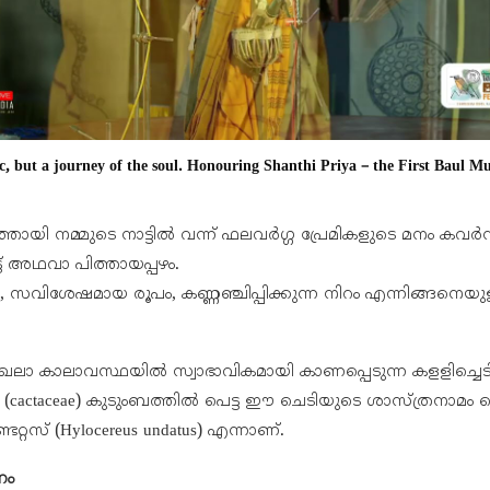
c, but a journey of the soul. Honouring Shanthi Priya – the First Baul Mu
തായി നമ്മുടെ നാട്ടിൽ വന്ന് ഫലവർഗ്ഗ പ്രേമികളുടെ മനം കവർ
ട് അഥവാ പിത്തായപ്പഴം.
 സവിശേഷമായ രൂപം, കണ്ണഞ്ചിപ്പിക്കുന്ന നിറം എന്നിങ്ങനെയുള
ലാ കാലാവസ്ഥയിൽ സ്വാഭാവികമായി കാണപ്പെടുന്ന കളളിച്ചെട
യേ (cactaceae) കുടുംബത്തിൽ പെട്ട ഈ ചെടിയുടെ ശാസ്ത്രനാമ
്റസ് (Hylocereus undatus) എന്നാണ്.
ണം