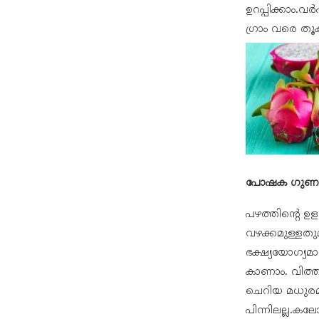
ഉറപ്പിക്കാം.
ഗ്രാം വരെ തൂക
പോഷക ഗുണ
പഴത്തിന്റെ 
വഴക്കമുള്ളതു
ഭക്ഷ്യയോഗ്യമ
കാണാം. വിത്ത
ചെറിയ മധുരമു
പിന്നിലല്ല.