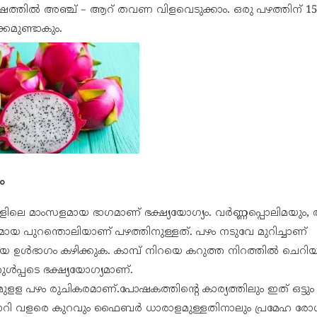
വർഷത്തിൽ അഞ്ച് – ആറ് തവണ വിളവെടുക്കാം. ഒരു പഴത്തിന് 1
്കമുണ്ടാകും.
ം
ഉളളിലെ മാംസളമായ ഭാഗമാണ് ഭക്ഷ്യയോഗ്യം. വർണ്ണപ്പൊലിമയു
മായ പുറന്തൊലിയാണ് പഴത്തിനുള്ളത്. പഴം നടുവേ മുറിച്ചാണ്
ായ ഉൾഭാഗം കഴിക്കുക. കാമ്പ് നിറയെ കറുത്ത നിറത്തിൽ ചെറി
ുൾപ്പടെ ഭക്ഷ്യയോഗ്യമാണ്.
ളള പഴം രുചികരമാണ്.പോഷകത്തിന്റെ കാര്യത്തിലും ഇത് ഒട്ടും
കലോറി വളരെ കുറവും ഫൈബർ ധാരാളമുള്ളതിനാലും പ്രമേഹ ര