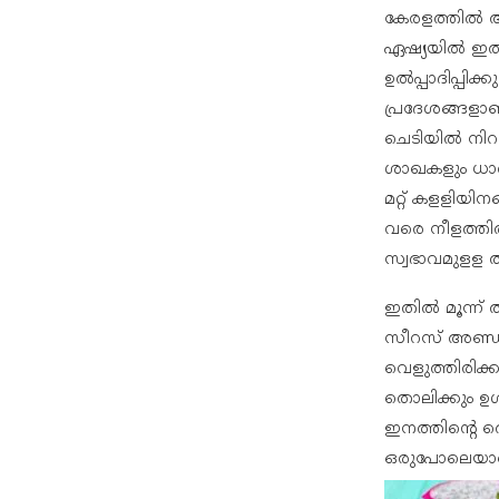
കേരളത്തിൽ അട
ഏഷ്യയിൽ ഇത് 
ഉൽപ്പാദിപ്പിക
പ്രദേശങ്ങളാണ
ചെടിയിൽ നിറ
ശാഖകളും ധാര
മറ്റ് കളളിയി
വരെ നീളത്തിൽ
സ്വഭാവമുളള ത
ഇതിൽ മൂന്ന്
സീറസ് അണ്ഡാ
വെളുത്തിരിക
തൊലിക്കും ഉ
ഇനത്തിന്റെ 
ഒരുപോലെയാ