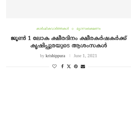
കാർഷികവാർത്തകൾ
മൃഗസംരക്ഷണം
ജൂൺ 1 ലോക ക്ഷീരദിനം ക്ഷീരകർഷകർക്ക്
കൃഷിപ്പുരയുടെ ആശംസകൾ
by
krishippura
June 1, 2021